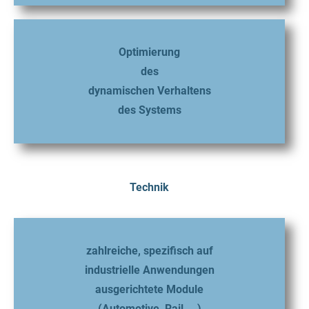
Optimierung
des
dynamischen Verhaltens
des Systems
Technik
zahlreiche, spezifisch auf
industrielle Anwendungen
ausgerichtete Module
(Automotive, Rail, …)