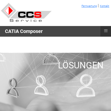
|
Fernwartung
Kontakt
≡
CATIA Composer
LÖSUNGEN