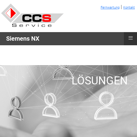
|
Fernwartung
Kontakt
≡
Siemens NX
LÖSUNGEN