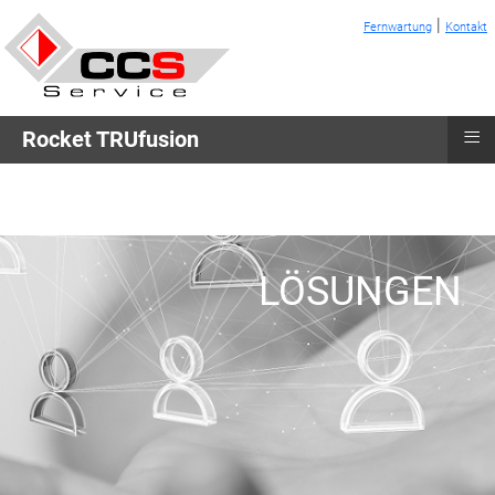
|
Fernwartung
Kontakt
≡
Rocket TRUfusion
LÖSUNGEN