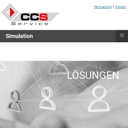
|
Fernwartung
Kontakt
≡
Simulation
LÖSUNGEN