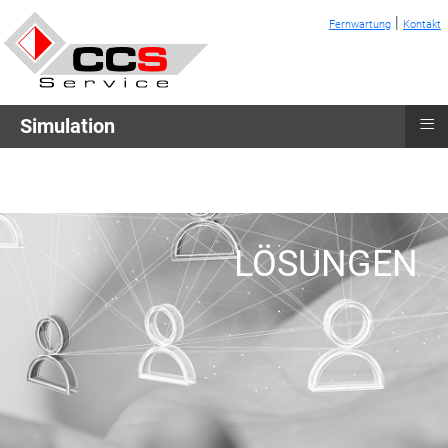
|
Fernwartung
Kontakt
≡
Simulation
LÖSUNGEN